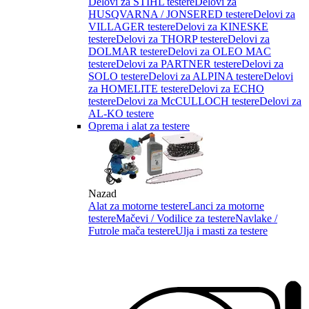
Delovi za STIHL testere
Delovi za
HUSQVARNA / JONSERED testere
Delovi za
VILLAGER testere
Delovi za KINESKE
testere
Delovi za THORP testere
Delovi za
DOLMAR testere
Delovi za OLEO MAC
testere
Delovi za PARTNER testere
Delovi za
SOLO testere
Delovi za ALPINA testere
Delovi
za HOMELITE testere
Delovi za ECHO
testere
Delovi za McCULLOCH testere
Delovi za
AL-KO testere
Oprema i alat za testere
Nazad
Alat za motorne testere
Lanci za motorne
testere
Mačevi / Vodilice za testere
Navlake /
Futrole mača testere
Ulja i masti za testere