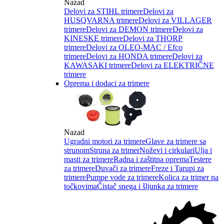
Nazad
Delovi za STIHL trimere
Delovi za
HUSQVARNA trimere
Delovi za VILLAGER
trimere
Delovi za DEMON trimere
Delovi za
KINESKE trimere
Delovi za THORP
trimere
Delovi za OLEO-MAC / Efco
trimere
Delovi za HONDA trimere
Delovi za
KAWASAKI trimere
Delovi za ELEKTRIČNE
trimere
Oprema i dodaci za trimere
Nazad
Ugradni motori za trimere
Glave za trimere sa
strunom
Struna za trimer
Noževi i cirkulari
Ulja i
masti za trimere
Radna i zaštitna oprema
Testere
za trimere
Duvači za trimere
Freze i Tarupi za
trimere
Pumpe vode za trimere
Kolica za trimer na
točkovima
Čistač snega i šljunka za trimere