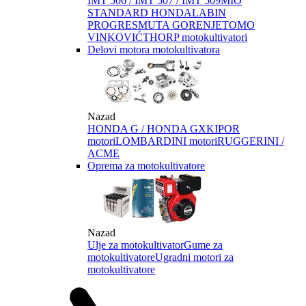
IMT 506 / IMT 507 / IMT 509
MIO
STANDARD HONDA
LABIN
PROGRES
MUTA GORENJE
TOMO
VINKOVIĆ
THORP motokultivatori
Delovi motora motokultivatora
Nazad
HONDA G / HONDA GX
KIPOR
motori
LOMBARDINI motori
RUGGERINI /
ACME
Oprema za motokultivatore
Nazad
Ulje za motokultivator
Gume za
motokultivatore
Ugradni motori za
motokultivatore