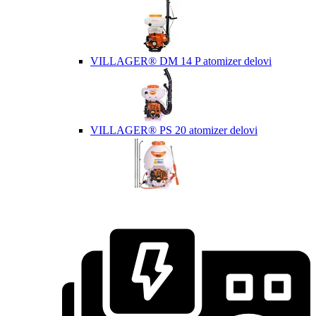
VILLAGER® DM 14 P atomizer delovi
VILLAGER® PS 20 atomizer delovi