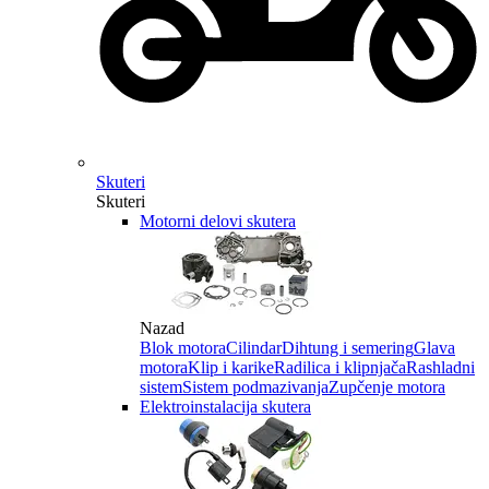
Skuteri
Skuteri
Motorni delovi skutera
Nazad
Blok motora
Cilindar
Dihtung i semering
Glava
motora
Klip i karike
Radilica i klipnjača
Rashladni
sistem
Sistem podmazivanja
Zupčenje motora
Elektroinstalacija skutera