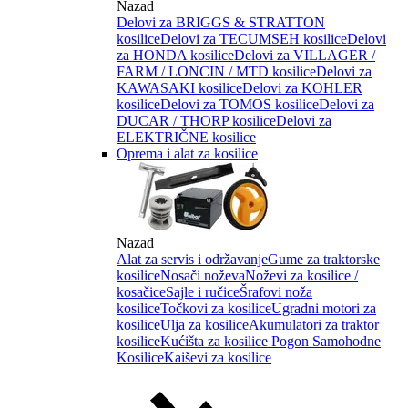
Nazad
Delovi za BRIGGS & STRATTON
kosilice
Delovi za TECUMSEH kosilice
Delovi
za HONDA kosilice
Delovi za VILLAGER /
FARM / LONCIN / MTD kosilice
Delovi za
KAWASAKI kosilice
Delovi za KOHLER
kosilice
Delovi za TOMOS kosilice
Delovi za
DUCAR / THORP kosilice
Delovi za
ELEKTRIČNE kosilice
Oprema i alat za kosilice
Nazad
Alat za servis i održavanje
Gume za traktorske
kosilice
Nosači noževa
Noževi za kosilice /
kosačice
Sajle i ručice
Šrafovi noža
kosilice
Točkovi za kosilice
Ugradni motori za
kosilice
Ulja za kosilice
Akumulatori za traktor
kosilice
Kućišta za kosilice
Pogon Samohodne
Kosilice
Kaiševi za kosilice