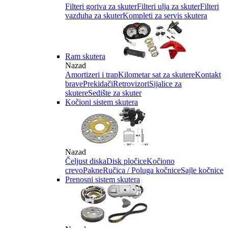
Filteri goriva za skuter
Filteri ulja za skuter
Filteri
vazduha za skuter
Kompleti za servis skutera
Ram skutera
Nazad
Amortizeri i trap
Kilometar sat za skutere
Kontakt
brave
Prekidači
Retrovizori
Sijalice za
skutere
Sedište za skuter
Kočioni sistem skutera
Nazad
Čeljust diska
Disk pločice
Kočiono
crevo
Pakne
Ručica / Poluga kočnice
Sajle kočnice
Prenosni sistem skutera