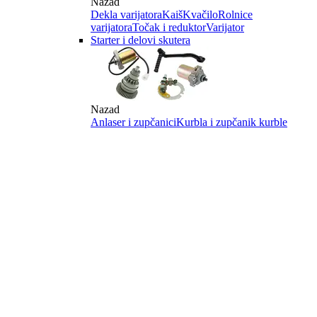
Nazad
Dekla varijatora
Kaiš
Kvačilo
Rolnice
varijatora
Točak i reduktor
Varijator
Starter i delovi skutera
Nazad
Anlaser i zupčanici
Kurbla i zupčanik kurble