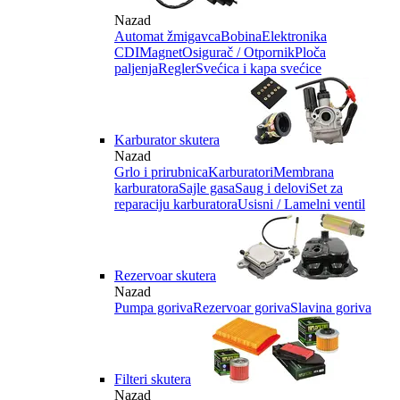
Nazad
Automat žmigavca
Bobina
Elektronika
CDI
Magnet
Osigurač / Otpornik
Ploča
paljenja
Regler
Svećica i kapa svećice
Karburator skutera
Nazad
Grlo i prirubnica
Karburatori
Membrana
karburatora
Sajle gasa
Saug i delovi
Set za
reparaciju karburatora
Usisni / Lamelni ventil
Rezervoar skutera
Nazad
Pumpa goriva
Rezervoar goriva
Slavina goriva
Filteri skutera
Nazad