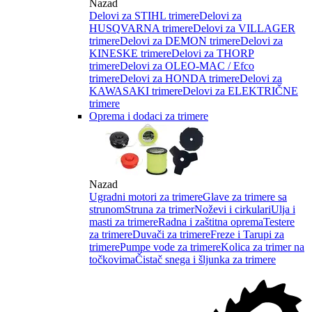
Nazad
Delovi za STIHL trimere
Delovi za
HUSQVARNA trimere
Delovi za VILLAGER
trimere
Delovi za DEMON trimere
Delovi za
KINESKE trimere
Delovi za THORP
trimere
Delovi za OLEO-MAC / Efco
trimere
Delovi za HONDA trimere
Delovi za
KAWASAKI trimere
Delovi za ELEKTRIČNE
trimere
Oprema i dodaci za trimere
Nazad
Ugradni motori za trimere
Glave za trimere sa
strunom
Struna za trimer
Noževi i cirkulari
Ulja i
masti za trimere
Radna i zaštitna oprema
Testere
za trimere
Duvači za trimere
Freze i Tarupi za
trimere
Pumpe vode za trimere
Kolica za trimer na
točkovima
Čistač snega i šljunka za trimere