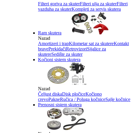
Filteri goriva za skuter
Filteri ulja za skuter
Filteri
vazduha za skuter
Kompleti za servis skutera
Ram skutera
Nazad
Amortizeri i trap
Kilometar sat za skutere
Kontakt
brave
Prekidači
Retrovizori
Sijalice za
skutere
Sedište za skuter
Kočioni sistem skutera
Nazad
Čeljust diska
Disk pločice
Kočiono
crevo
Pakne
Ručica / Poluga kočnice
Sajle kočnice
Prenosni sistem skutera