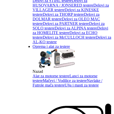
Delovi za STIHL testere
Delovi za
HUSQVARNA / JONSERED testere
Delovi za
VILLAGER testere
Delovi za KINESKE
testere
Delovi za THORP testere
Delovi za
DOLMAR testere
Delovi za OLEO MAC
testere
Delovi za PARTNER testere
Delovi za
SOLO testere
Delovi za ALPINA testere
Delovi
za HOMELITE testere
Delovi za ECHO
testere
Delovi za McCULLOCH testere
Delovi za
AL-KO testere
Oprema i alat za testere
Nazad
Alat za motorne testere
Lanci za motorne
testere
Mačevi / Vodilice za testere
Navlake /
Futrole mača testere
Ulja i masti za testere