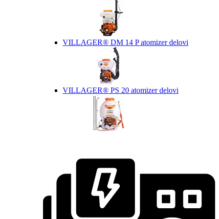
VILLAGER® DM 14 P atomizer delovi
VILLAGER® PS 20 atomizer delovi