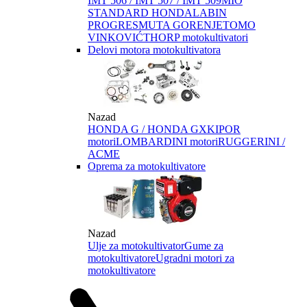
IMT 506 / IMT 507 / IMT 509
MIO
STANDARD HONDA
LABIN
PROGRES
MUTA GORENJE
TOMO
VINKOVIĆ
THORP motokultivatori
Delovi motora motokultivatora
Nazad
HONDA G / HONDA GX
KIPOR
motori
LOMBARDINI motori
RUGGERINI /
ACME
Oprema za motokultivatore
Nazad
Ulje za motokultivator
Gume za
motokultivatore
Ugradni motori za
motokultivatore