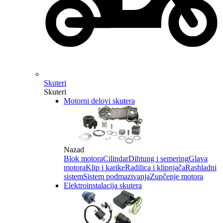
Skuteri
Skuteri
Motorni delovi skutera
Nazad
Blok motora
Cilindar
Dihtung i semering
Glava
motora
Klip i karike
Radilica i klipnjača
Rashladni
sistem
Sistem podmazivanja
Zupčenje motora
Elektroinstalacija skutera