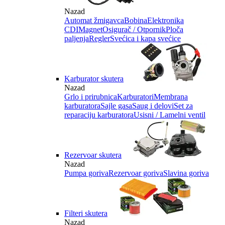
Nazad
Automat žmigavca
Bobina
Elektronika
CDI
Magnet
Osigurač / Otpornik
Ploča
paljenja
Regler
Svećica i kapa svećice
Karburator skutera
Nazad
Grlo i prirubnica
Karburatori
Membrana
karburatora
Sajle gasa
Saug i delovi
Set za
reparaciju karburatora
Usisni / Lamelni ventil
Rezervoar skutera
Nazad
Pumpa goriva
Rezervoar goriva
Slavina goriva
Filteri skutera
Nazad