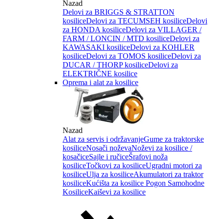
Nazad
Delovi za BRIGGS & STRATTON
kosilice
Delovi za TECUMSEH kosilice
Delovi
za HONDA kosilice
Delovi za VILLAGER /
FARM / LONCIN / MTD kosilice
Delovi za
KAWASAKI kosilice
Delovi za KOHLER
kosilice
Delovi za TOMOS kosilice
Delovi za
DUCAR / THORP kosilice
Delovi za
ELEKTRIČNE kosilice
Oprema i alat za kosilice
Nazad
Alat za servis i održavanje
Gume za traktorske
kosilice
Nosači noževa
Noževi za kosilice /
kosačice
Sajle i ručice
Šrafovi noža
kosilice
Točkovi za kosilice
Ugradni motori za
kosilice
Ulja za kosilice
Akumulatori za traktor
kosilice
Kućišta za kosilice
Pogon Samohodne
Kosilice
Kaiševi za kosilice