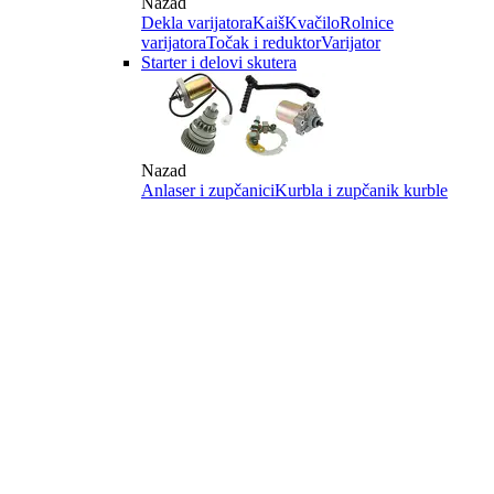
Nazad
Dekla varijatora
Kaiš
Kvačilo
Rolnice
varijatora
Točak i reduktor
Varijator
Starter i delovi skutera
Nazad
Anlaser i zupčanici
Kurbla i zupčanik kurble