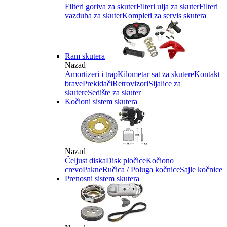
Filteri goriva za skuter
Filteri ulja za skuter
Filteri
vazduha za skuter
Kompleti za servis skutera
Ram skutera
Nazad
Amortizeri i trap
Kilometar sat za skutere
Kontakt
brave
Prekidači
Retrovizori
Sijalice za
skutere
Sedište za skuter
Kočioni sistem skutera
Nazad
Čeljust diska
Disk pločice
Kočiono
crevo
Pakne
Ručica / Poluga kočnice
Sajle kočnice
Prenosni sistem skutera