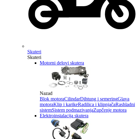
Skuteri
Skuteri
Motorni delovi skutera
Nazad
Blok motora
Cilindar
Dihtung i semering
Glava
motora
Klip i karike
Radilica i klipnjača
Rashladni
sistem
Sistem podmazivanja
Zupčenje motora
Elektroinstalacija skutera