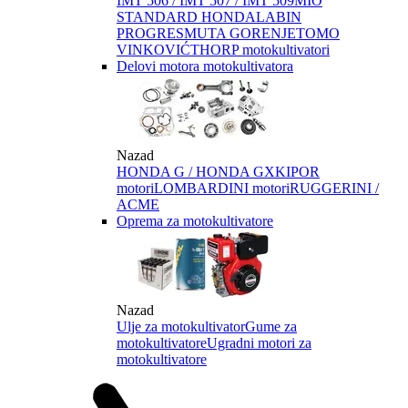
IMT 506 / IMT 507 / IMT 509
MIO
STANDARD HONDA
LABIN
PROGRES
MUTA GORENJE
TOMO
VINKOVIĆ
THORP motokultivatori
Delovi motora motokultivatora
Nazad
HONDA G / HONDA GX
KIPOR
motori
LOMBARDINI motori
RUGGERINI /
ACME
Oprema za motokultivatore
Nazad
Ulje za motokultivator
Gume za
motokultivatore
Ugradni motori za
motokultivatore