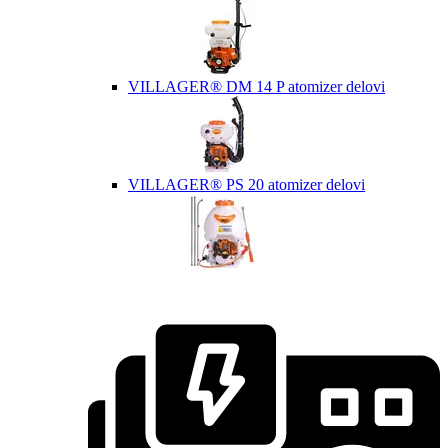
VILLAGER® DM 14 P atomizer delovi
VILLAGER® PS 20 atomizer delovi