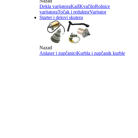
Nazad
Dekla varijatora
Kaiš
Kvačilo
Rolnice
varijatora
Točak i reduktor
Varijator
Starter i delovi skutera
Nazad
Anlaser i zupčanici
Kurbla i zupčanik kurble