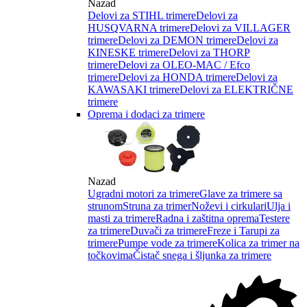
Nazad
Delovi za STIHL trimere
Delovi za
HUSQVARNA trimere
Delovi za VILLAGER
trimere
Delovi za DEMON trimere
Delovi za
KINESKE trimere
Delovi za THORP
trimere
Delovi za OLEO-MAC / Efco
trimere
Delovi za HONDA trimere
Delovi za
KAWASAKI trimere
Delovi za ELEKTRIČNE
trimere
Oprema i dodaci za trimere
Nazad
Ugradni motori za trimere
Glave za trimere sa
strunom
Struna za trimer
Noževi i cirkulari
Ulja i
masti za trimere
Radna i zaštitna oprema
Testere
za trimere
Duvači za trimere
Freze i Tarupi za
trimere
Pumpe vode za trimere
Kolica za trimer na
točkovima
Čistač snega i šljunka za trimere