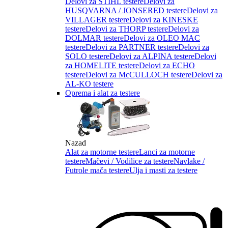
Delovi za STIHL testere
Delovi za
HUSQVARNA / JONSERED testere
Delovi za
VILLAGER testere
Delovi za KINESKE
testere
Delovi za THORP testere
Delovi za
DOLMAR testere
Delovi za OLEO MAC
testere
Delovi za PARTNER testere
Delovi za
SOLO testere
Delovi za ALPINA testere
Delovi
za HOMELITE testere
Delovi za ECHO
testere
Delovi za McCULLOCH testere
Delovi za
AL-KO testere
Oprema i alat za testere
Nazad
Alat za motorne testere
Lanci za motorne
testere
Mačevi / Vodilice za testere
Navlake /
Futrole mača testere
Ulja i masti za testere