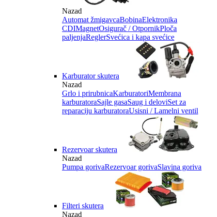
Nazad
Automat žmigavca
Bobina
Elektronika
CDI
Magnet
Osigurač / Otpornik
Ploča
paljenja
Regler
Svećica i kapa svećice
Karburator skutera
Nazad
Grlo i prirubnica
Karburatori
Membrana
karburatora
Sajle gasa
Saug i delovi
Set za
reparaciju karburatora
Usisni / Lamelni ventil
Rezervoar skutera
Nazad
Pumpa goriva
Rezervoar goriva
Slavina goriva
Filteri skutera
Nazad