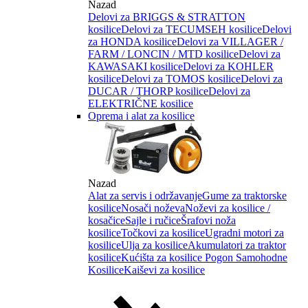
Nazad
Delovi za BRIGGS & STRATTON
kosilice
Delovi za TECUMSEH kosilice
Delovi
za HONDA kosilice
Delovi za VILLAGER /
FARM / LONCIN / MTD kosilice
Delovi za
KAWASAKI kosilice
Delovi za KOHLER
kosilice
Delovi za TOMOS kosilice
Delovi za
DUCAR / THORP kosilice
Delovi za
ELEKTRIČNE kosilice
Oprema i alat za kosilice
Nazad
Alat za servis i održavanje
Gume za traktorske
kosilice
Nosači noževa
Noževi za kosilice /
kosačice
Sajle i ručice
Šrafovi noža
kosilice
Točkovi za kosilice
Ugradni motori za
kosilice
Ulja za kosilice
Akumulatori za traktor
kosilice
Kućišta za kosilice
Pogon Samohodne
Kosilice
Kaiševi za kosilice