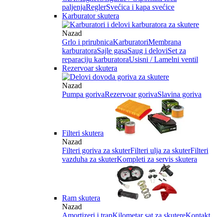
paljenja
Regler
Svećica i kapa svećice
Karburator skutera
Nazad
Grlo i prirubnica
Karburatori
Membrana
karburatora
Sajle gasa
Saug i delovi
Set za
reparaciju karburatora
Usisni / Lamelni ventil
Rezervoar skutera
Nazad
Pumpa goriva
Rezervoar goriva
Slavina goriva
Filteri skutera
Nazad
Filteri goriva za skuter
Filteri ulja za skuter
Filteri
vazduha za skuter
Kompleti za servis skutera
Ram skutera
Nazad
Amortizeri i trap
Kilometar sat za skutere
Kontakt