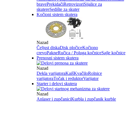
brave
Prekidači
Retrovizori
Sijalice za
skutere
Sedište za skuter
Kočioni sistem skutera
Nazad
Čeljust diska
Disk pločice
Kočiono
crevo
Pakne
Ručica / Poluga kočnice
Sajle kočnice
Prenosni sistem skutera
Nazad
Dekla varijatora
Kaiš
Kvačilo
Rolnice
varijatora
Točak i reduktor
Varijator
Starter i delovi skutera
Nazad
Anlaser i zupčanici
Kurbla i zupčanik kurble