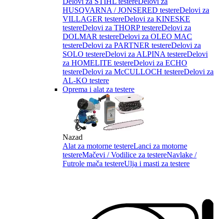
Delovi za STIHL testere
Delovi za
HUSQVARNA / JONSERED testere
Delovi za
VILLAGER testere
Delovi za KINESKE
testere
Delovi za THORP testere
Delovi za
DOLMAR testere
Delovi za OLEO MAC
testere
Delovi za PARTNER testere
Delovi za
SOLO testere
Delovi za ALPINA testere
Delovi
za HOMELITE testere
Delovi za ECHO
testere
Delovi za McCULLOCH testere
Delovi za
AL-KO testere
Oprema i alat za testere
Nazad
Alat za motorne testere
Lanci za motorne
testere
Mačevi / Vodilice za testere
Navlake /
Futrole mača testere
Ulja i masti za testere