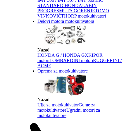
IMT 506 / IMT 507 / IMT 509
MIO
STANDARD HONDA
LABIN
PROGRES
MUTA GORENJE
TOMO
VINKOVIĆ
THORP motokultivatori
Delovi motora motokultivatora
Nazad
HONDA G / HONDA GX
KIPOR
motori
LOMBARDINI motori
RUGGERINI /
ACME
Oprema za motokultivatore
Nazad
Ulje za motokultivator
Gume za
motokultivatore
Ugradni motori za
motokultivatore