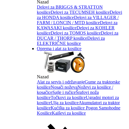
Nazad
Delovi za BRIGGS & STRATTON
kosilice
Delovi za TECUMSEH kosilice
Delovi
za HONDA kosilice
Delovi za VILLAGER /
FARM / LONCIN / MTD kosilice
Delovi za
KAWASAKI kosilice
Delovi za KOHLER
kosilice
Delovi za TOMOS kosilice
Delovi za
DUCAR / THORP kosilice
Delovi za
ELEKTRIČNE kosilice
Oprema i alat za kosilice
Nazad
Alat za servis i održavanje
Gume za traktorske
kosilice
Nosači noževa
Noževi za kosilice /
kosačice
Sajle i ručice
Šrafovi noža
kosilice
Točkovi za kosilice
Ugradni motori za
kosilice
Ulja za kosilice
Akumulatori za traktor
kosilice
Kućišta za kosilice
Pogon Samohodne
Kosilice
Kaiševi za kosilice