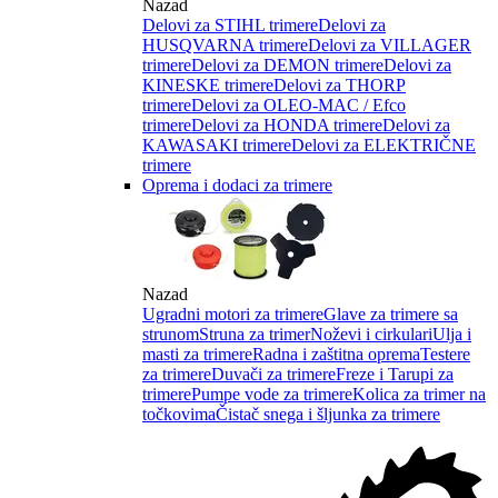
Nazad
Delovi za STIHL trimere
Delovi za
HUSQVARNA trimere
Delovi za VILLAGER
trimere
Delovi za DEMON trimere
Delovi za
KINESKE trimere
Delovi za THORP
trimere
Delovi za OLEO-MAC / Efco
trimere
Delovi za HONDA trimere
Delovi za
KAWASAKI trimere
Delovi za ELEKTRIČNE
trimere
Oprema i dodaci za trimere
Nazad
Ugradni motori za trimere
Glave za trimere sa
strunom
Struna za trimer
Noževi i cirkulari
Ulja i
masti za trimere
Radna i zaštitna oprema
Testere
za trimere
Duvači za trimere
Freze i Tarupi za
trimere
Pumpe vode za trimere
Kolica za trimer na
točkovima
Čistač snega i šljunka za trimere