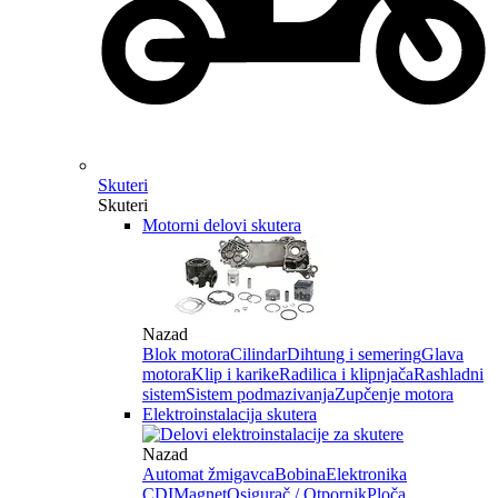
Skuteri
Skuteri
Motorni delovi skutera
Nazad
Blok motora
Cilindar
Dihtung i semering
Glava
motora
Klip i karike
Radilica i klipnjača
Rashladni
sistem
Sistem podmazivanja
Zupčenje motora
Elektroinstalacija skutera
Nazad
Automat žmigavca
Bobina
Elektronika
CDI
Magnet
Osigurač / Otpornik
Ploča