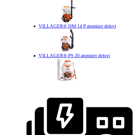
VILLAGER® DM 14 P atomizer delovi
VILLAGER® PS 20 atomizer delovi