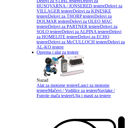
Delovi za STIHL testere
Delovi za
HUSQVARNA / JONSERED testere
Delovi za
VILLAGER testere
Delovi za KINESKE
testere
Delovi za THORP testere
Delovi za
DOLMAR testere
Delovi za OLEO MAC
testere
Delovi za PARTNER testere
Delovi za
SOLO testere
Delovi za ALPINA testere
Delovi
za HOMELITE testere
Delovi za ECHO
testere
Delovi za McCULLOCH testere
Delovi za
AL-KO testere
Oprema i alat za testere
Nazad
Alat za motorne testere
Lanci za motorne
testere
Mačevi / Vodilice za testere
Navlake /
Futrole mača testere
Ulja i masti za testere