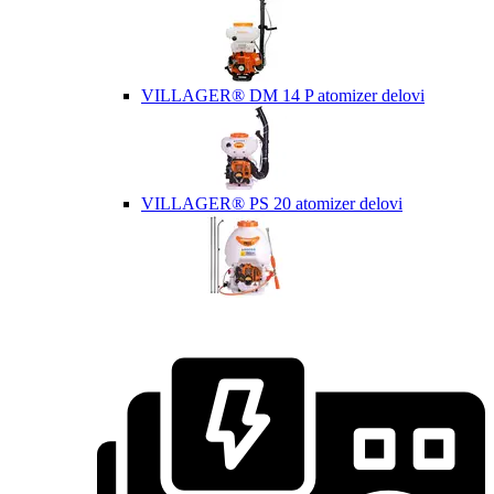
VILLAGER® DM 14 P atomizer delovi
VILLAGER® PS 20 atomizer delovi