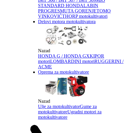
IMT 506 / IMT 507 / IMT 509
MIO
STANDARD HONDA
LABIN
PROGRES
MUTA GORENJE
TOMO
VINKOVIĆ
THORP motokultivatori
Delovi motora motokultivatora
Nazad
HONDA G / HONDA GX
KIPOR
motori
LOMBARDINI motori
RUGGERINI /
ACME
Oprema za motokultivatore
Nazad
Ulje za motokultivator
Gume za
motokultivatore
Ugradni motori za
motokultivatore