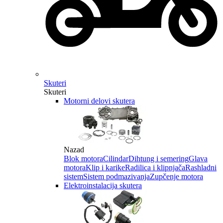
Skuteri
Skuteri
Motorni delovi skutera
Nazad
Blok motora
Cilindar
Dihtung i semering
Glava
motora
Klip i karike
Radilica i klipnjača
Rashladni
sistem
Sistem podmazivanja
Zupčenje motora
Elektroinstalacija skutera