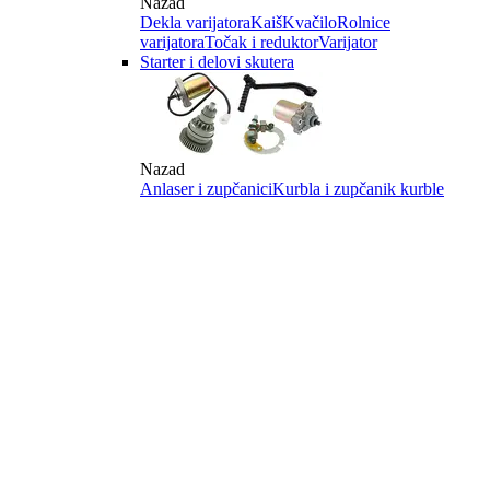
Nazad
Dekla varijatora
Kaiš
Kvačilo
Rolnice
varijatora
Točak i reduktor
Varijator
Starter i delovi skutera
Nazad
Anlaser i zupčanici
Kurbla i zupčanik kurble