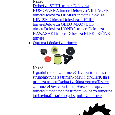
Nazad
Delovi za STIHL trimere
Delovi za
HUSQVARNA trimere
Delovi za VILLAGER
trimere
Delovi za DEMON trimere
Delovi za
KINESKE trimere
Delovi za THORP
trimere
Delovi za OLEO-MAC / Efco
trimere
Delovi za HONDA trimere
Delovi za
KAWASAKI trimere
Delovi za ELEKTRIČNE
trimere
Oprema i dodaci za trimere
Nazad
Ugradni motori za trimere
Glave za trimere sa
strunom
Struna za trimer
Noževi i cirkulari
Ulja i
masti za trimere
Radna i zaštitna oprema
Testere
za trimere
Duvači za trimere
Freze i Tarupi za
trimere
Pumpe vode za trimere
Kolica za trimer na
točkovima
Čistač snega i šljunka za trimere