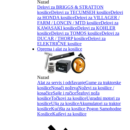
Nazad
Delovi za BRIGGS & STRATTON
kosilice
Delovi za TECUMSEH kosilice
Delovi
za HONDA kosilice
Delovi za VILLAGER /
FARM / LONCIN / MTD kosilice
Delovi za
KAWASAKI kosilice
Delovi za KOHLER
kosilice
Delovi za TOMOS kosilice
Delovi za
DUCAR / THORP kosilice
Delovi za
ELEKTRIČNE kosilice
Oprema i alat za kosilice
Nazad
Alat za servis i održavanje
Gume za traktorske
kosilice
Nosači noževa
Noževi za kosilice /
kosačice
Sajle i ručice
Šrafovi noža
kosilice
Točkovi za kosilice
Ugradni motori za
kosilice
Ulja za kosilice
Akumulatori za traktor
kosilice
Kućišta za kosilice
Pogon Samohodne
Kosilice
Kaiševi za kosilice