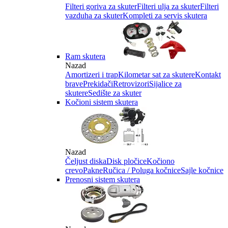
Filteri goriva za skuter
Filteri ulja za skuter
Filteri
vazduha za skuter
Kompleti za servis skutera
Ram skutera
Nazad
Amortizeri i trap
Kilometar sat za skutere
Kontakt
brave
Prekidači
Retrovizori
Sijalice za
skutere
Sedište za skuter
Kočioni sistem skutera
Nazad
Čeljust diska
Disk pločice
Kočiono
crevo
Pakne
Ručica / Poluga kočnice
Sajle kočnice
Prenosni sistem skutera