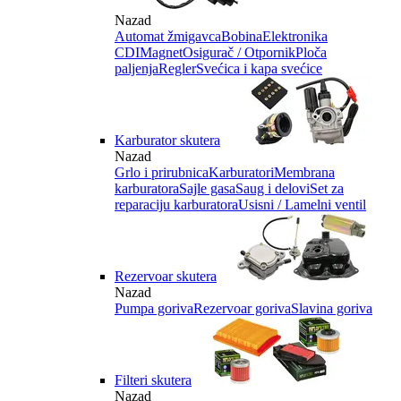
Nazad
Automat žmigavca
Bobina
Elektronika
CDI
Magnet
Osigurač / Otpornik
Ploča
paljenja
Regler
Svećica i kapa svećice
Karburator skutera
Nazad
Grlo i prirubnica
Karburatori
Membrana
karburatora
Sajle gasa
Saug i delovi
Set za
reparaciju karburatora
Usisni / Lamelni ventil
Rezervoar skutera
Nazad
Pumpa goriva
Rezervoar goriva
Slavina goriva
Filteri skutera
Nazad