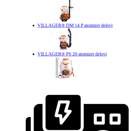
VILLAGER® DM 14 P atomizer delovi
VILLAGER® PS 20 atomizer delovi