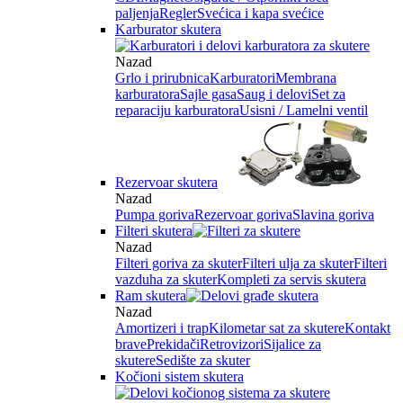
paljenja
Regler
Svećica i kapa svećice
Karburator skutera
Nazad
Grlo i prirubnica
Karburatori
Membrana
karburatora
Sajle gasa
Saug i delovi
Set za
reparaciju karburatora
Usisni / Lamelni ventil
Rezervoar skutera
Nazad
Pumpa goriva
Rezervoar goriva
Slavina goriva
Filteri skutera
Nazad
Filteri goriva za skuter
Filteri ulja za skuter
Filteri
vazduha za skuter
Kompleti za servis skutera
Ram skutera
Nazad
Amortizeri i trap
Kilometar sat za skutere
Kontakt
brave
Prekidači
Retrovizori
Sijalice za
skutere
Sedište za skuter
Kočioni sistem skutera