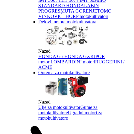
IMT 506 / IMT 507 / IMT 509
MIO
STANDARD HONDA
LABIN
PROGRES
MUTA GORENJE
TOMO
VINKOVIĆ
THORP motokultivatori
Delovi motora motokultivatora
Nazad
HONDA G / HONDA GX
KIPOR
motori
LOMBARDINI motori
RUGGERINI /
ACME
Oprema za motokultivatore
Nazad
Ulje za motokultivator
Gume za
motokultivatore
Ugradni motori za
motokultivatore