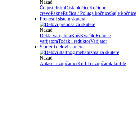
Nazad
Čeljust diska
Disk pločice
Kočiono
crevo
Pakne
Ručica / Poluga kočnice
Sajle kočnice
Prenosni sistem skutera
Nazad
Dekla varijatora
Kaiš
Kvačilo
Rolnice
varijatora
Točak i reduktor
Varijator
Starter i delovi skutera
Nazad
Anlaser i zupčanici
Kurbla i zupčanik kurble