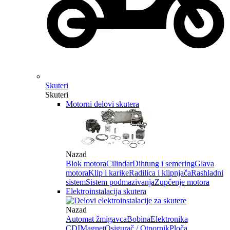
Skuteri
Skuteri
Motorni delovi skutera
Nazad
Blok motora
Cilindar
Dihtung i semering
Glava
motora
Klip i karike
Radilica i klipnjača
Rashladni
sistem
Sistem podmazivanja
Zupčenje motora
Elektroinstalacija skutera
Nazad
Automat žmigavca
Bobina
Elektronika
CDI
Magnet
Osigurač / Otpornik
Ploča