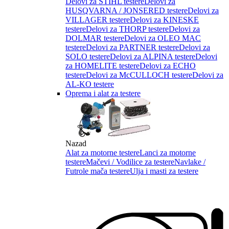
Delovi za STIHL testere
Delovi za
HUSQVARNA / JONSERED testere
Delovi za
VILLAGER testere
Delovi za KINESKE
testere
Delovi za THORP testere
Delovi za
DOLMAR testere
Delovi za OLEO MAC
testere
Delovi za PARTNER testere
Delovi za
SOLO testere
Delovi za ALPINA testere
Delovi
za HOMELITE testere
Delovi za ECHO
testere
Delovi za McCULLOCH testere
Delovi za
AL-KO testere
Oprema i alat za testere
Nazad
Alat za motorne testere
Lanci za motorne
testere
Mačevi / Vodilice za testere
Navlake /
Futrole mača testere
Ulja i masti za testere