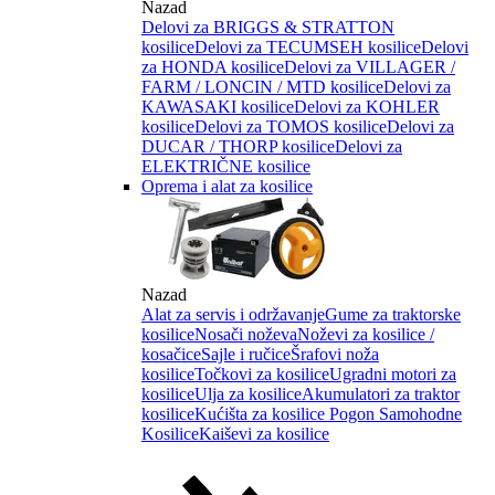
Nazad
Delovi za BRIGGS & STRATTON
kosilice
Delovi za TECUMSEH kosilice
Delovi
za HONDA kosilice
Delovi za VILLAGER /
FARM / LONCIN / MTD kosilice
Delovi za
KAWASAKI kosilice
Delovi za KOHLER
kosilice
Delovi za TOMOS kosilice
Delovi za
DUCAR / THORP kosilice
Delovi za
ELEKTRIČNE kosilice
Oprema i alat za kosilice
Nazad
Alat za servis i održavanje
Gume za traktorske
kosilice
Nosači noževa
Noževi za kosilice /
kosačice
Sajle i ručice
Šrafovi noža
kosilice
Točkovi za kosilice
Ugradni motori za
kosilice
Ulja za kosilice
Akumulatori za traktor
kosilice
Kućišta za kosilice
Pogon Samohodne
Kosilice
Kaiševi za kosilice