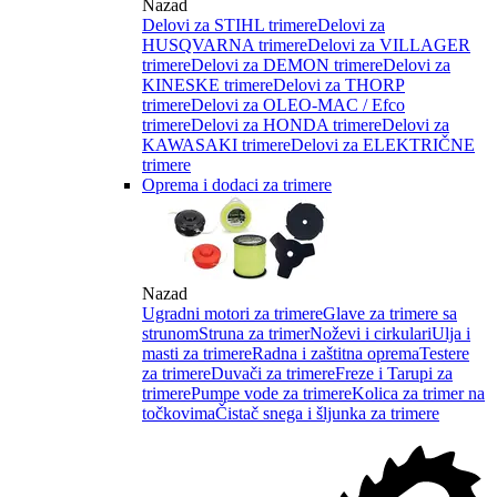
Nazad
Delovi za STIHL trimere
Delovi za
HUSQVARNA trimere
Delovi za VILLAGER
trimere
Delovi za DEMON trimere
Delovi za
KINESKE trimere
Delovi za THORP
trimere
Delovi za OLEO-MAC / Efco
trimere
Delovi za HONDA trimere
Delovi za
KAWASAKI trimere
Delovi za ELEKTRIČNE
trimere
Oprema i dodaci za trimere
Nazad
Ugradni motori za trimere
Glave za trimere sa
strunom
Struna za trimer
Noževi i cirkulari
Ulja i
masti za trimere
Radna i zaštitna oprema
Testere
za trimere
Duvači za trimere
Freze i Tarupi za
trimere
Pumpe vode za trimere
Kolica za trimer na
točkovima
Čistač snega i šljunka za trimere