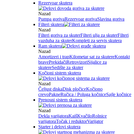
Rezervoar skutera
Nazad
Pumpa goriva
Rezervoar goriva
Slavina goriva
Filteri skutera
Nazad
Filteri goriva za skuter
Filteri ulja za skuter
Filteri
vazduha za skuter
Kompleti za servis skutera
Ram skutera
Nazad
Amortizeri i trap
Kilometar sat za skutere
Kontakt
brave
Prekidači
Retrovizori
Sijalice za
skutere
Sedište za skuter
Kočioni sistem skutera
Nazad
Čeljust diska
Disk pločice
Kočiono
crevo
Pakne
Ručica / Poluga kočnice
Sajle kočnice
Prenosni sistem skutera
Nazad
Dekla varijatora
Kaiš
Kvačilo
Rolnice
varijatora
Točak i reduktor
Varijator
Starter i delovi skutera