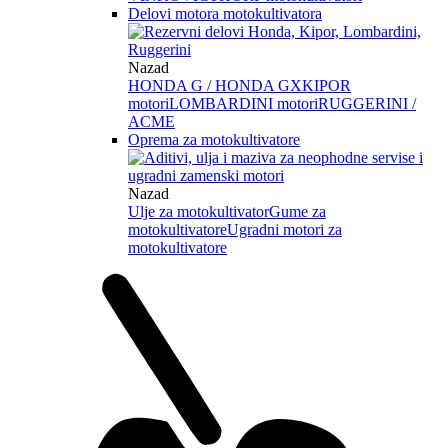
Delovi motora motokultivatora
Nazad
HONDA G / HONDA GX
KIPOR
motori
LOMBARDINI motori
RUGGERINI /
ACME
Oprema za motokultivatore
Nazad
Ulje za motokultivator
Gume za
motokultivatore
Ugradni motori za
motokultivatore