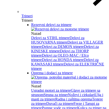
Trimeri
Trimeri
Rezervni delovi za trimere
Nazad
Delovi za STIHL trimere
Delovi za
HUSQVARNA trimere
Delovi za VILLAGER
trimere
Delovi za DEMON trimere
Delovi za
KINESKE trimere
Delovi za THORP
trimere
Delovi za OLEO-MAC / Efco
trimere
Delovi za HONDA trimere
Delovi za
KAWASAKI trimere
Delovi za ELEKTRIČNE
trimere
Oprema i dodaci za trimere
Nazad
Ugradni motori za trimere
Glave za trimere sa
strunom
Struna za trimer
Noževi i cirkulari
Ulja i
masti za trimere
Radna i zaštitna oprema
Testere
za trimere
Duvači za trimere
Freze i Tarupi za
trimere
Pumpe vode za trimere
Kolica za trimer na