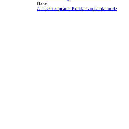
Nazad
Anlaser i zupčanici
Kurbla i zupčanik kurble