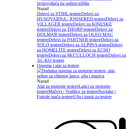
Nazad
Delovi za STIHL testere
Delovi za
HUSQVARNA / JONSERED testere
Delovi za
VILLAGER testere
Delovi za KINESKE
testere
Delovi za THORP testere
Delovi za
DOLMAR testere
Delovi za OLEO MAC
testere
Delovi za PARTNER testere
Delovi za
SOLO testere
Delovi za ALPINA testere
Delovi
za HOMELITE testere
Delovi za ECHO
testere
Delovi za McCULLOCH testere
Delovi za
AL-KO testere
Oprema i alat za testere
Nazad
Alat za motorne testere
Lanci za motorne
testere
Mačevi / Vodilice za testere
Navlake /
Futrole mača testere
Ulja i masti za testere