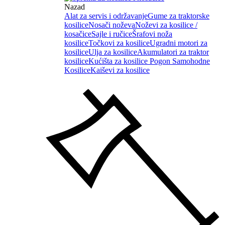
Nazad
Alat za servis i održavanje
Gume za traktorske
kosilice
Nosači noževa
Noževi za kosilice /
kosačice
Sajle i ručice
Šrafovi noža
kosilice
Točkovi za kosilice
Ugradni motori za
kosilice
Ulja za kosilice
Akumulatori za traktor
kosilice
Kućišta za kosilice
Pogon Samohodne
Kosilice
Kaiševi za kosilice