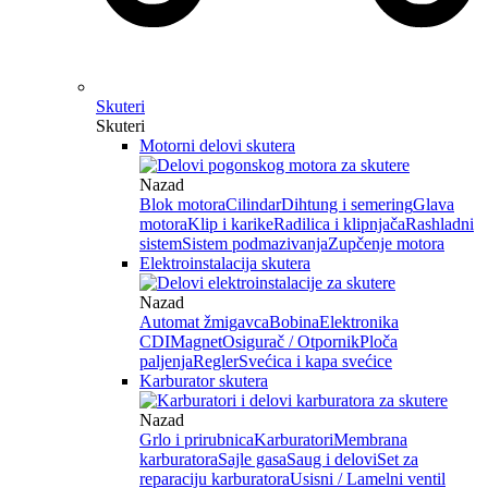
Skuteri
Skuteri
Motorni delovi skutera
Nazad
Blok motora
Cilindar
Dihtung i semering
Glava
motora
Klip i karike
Radilica i klipnjača
Rashladni
sistem
Sistem podmazivanja
Zupčenje motora
Elektroinstalacija skutera
Nazad
Automat žmigavca
Bobina
Elektronika
CDI
Magnet
Osigurač / Otpornik
Ploča
paljenja
Regler
Svećica i kapa svećice
Karburator skutera
Nazad
Grlo i prirubnica
Karburatori
Membrana
karburatora
Sajle gasa
Saug i delovi
Set za
reparaciju karburatora
Usisni / Lamelni ventil