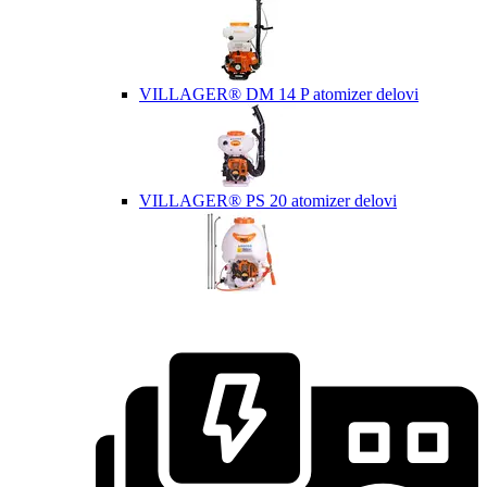
VILLAGER® DM 14 P atomizer delovi
VILLAGER® PS 20 atomizer delovi