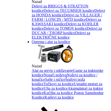
Nazad
Delovi za BRIGGS & STRATTON
kosilice
Delovi za TECUMSEH kosilice
Delovi
za HONDA kosilice
Delovi za VILLAGER /
FARM / LONCIN / MTD kosilice
Delovi za
KAWASAKI kosilice
Delovi za KOHLER
kosilice
Delovi za TOMOS kosilice
Delovi za
DUCAR / THORP kosilice
Delovi za
ELEKTRIČNE kosilice
Oprema i alat za kosilice
Nazad
Alat za servis i održavanje
Gume za traktorske
kosilice
Nosači noževa
Noževi za kosilice /
kosačice
Sajle i ručice
Šrafovi noža
kosilice
Točkovi za kosilice
Ugradni motori za
kosilice
Ulja za kosilice
Akumulatori za traktor
kosilice
Kućišta za kosilice
Pogon Samohodne
Kosilice
Kaiševi za kosilice