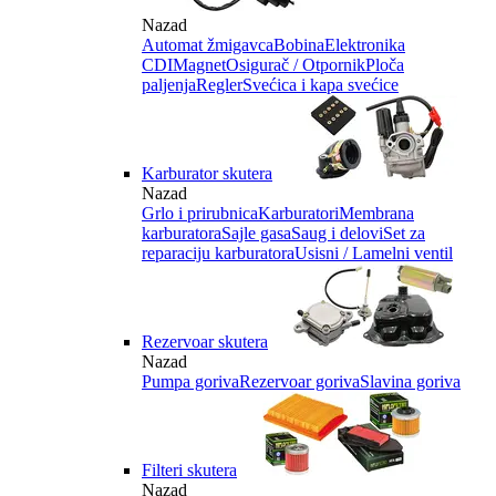
Nazad
Automat žmigavca
Bobina
Elektronika
CDI
Magnet
Osigurač / Otpornik
Ploča
paljenja
Regler
Svećica i kapa svećice
Karburator skutera
Nazad
Grlo i prirubnica
Karburatori
Membrana
karburatora
Sajle gasa
Saug i delovi
Set za
reparaciju karburatora
Usisni / Lamelni ventil
Rezervoar skutera
Nazad
Pumpa goriva
Rezervoar goriva
Slavina goriva
Filteri skutera
Nazad