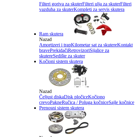
Filteri goriva za skuter
Filteri ulja za skuter
Filteri
vazduha za skuter
Kompleti za servis skutera
Ram skutera
Nazad
Amortizeri i trap
Kilometar sat za skutere
Kontakt
brave
Prekidači
Retrovizori
Sijalice za
skutere
Sedište za skuter
Kočioni sistem skutera
Nazad
Čeljust diska
Disk pločice
Kočiono
crevo
Pakne
Ručica / Poluga kočnice
Sajle kočnice
Prenosni sistem skutera