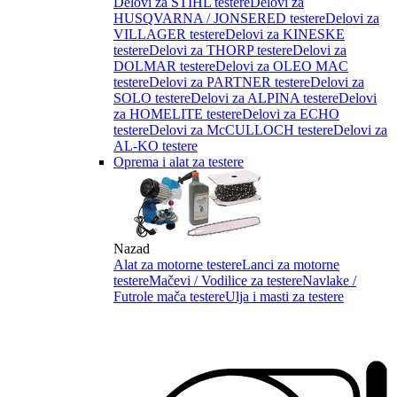
Delovi za STIHL testere
Delovi za
HUSQVARNA / JONSERED testere
Delovi za
VILLAGER testere
Delovi za KINESKE
testere
Delovi za THORP testere
Delovi za
DOLMAR testere
Delovi za OLEO MAC
testere
Delovi za PARTNER testere
Delovi za
SOLO testere
Delovi za ALPINA testere
Delovi
za HOMELITE testere
Delovi za ECHO
testere
Delovi za McCULLOCH testere
Delovi za
AL-KO testere
Oprema i alat za testere
Nazad
Alat za motorne testere
Lanci za motorne
testere
Mačevi / Vodilice za testere
Navlake /
Futrole mača testere
Ulja i masti za testere