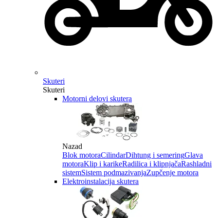
Skuteri
Skuteri
Motorni delovi skutera
Nazad
Blok motora
Cilindar
Dihtung i semering
Glava
motora
Klip i karike
Radilica i klipnjača
Rashladni
sistem
Sistem podmazivanja
Zupčenje motora
Elektroinstalacija skutera