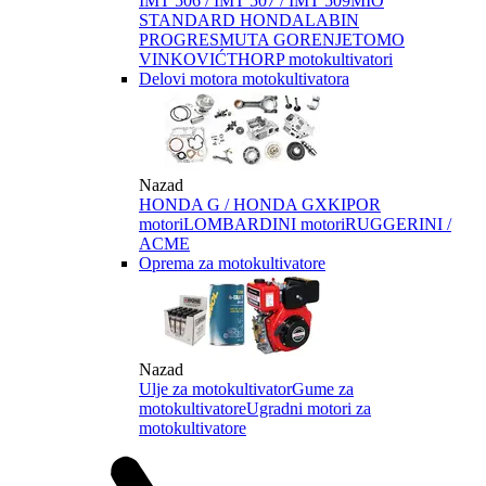
IMT 506 / IMT 507 / IMT 509
MIO
STANDARD HONDA
LABIN
PROGRES
MUTA GORENJE
TOMO
VINKOVIĆ
THORP motokultivatori
Delovi motora motokultivatora
Nazad
HONDA G / HONDA GX
KIPOR
motori
LOMBARDINI motori
RUGGERINI /
ACME
Oprema za motokultivatore
Nazad
Ulje za motokultivator
Gume za
motokultivatore
Ugradni motori za
motokultivatore