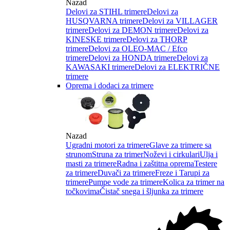
Nazad
Delovi za STIHL trimere
Delovi za
HUSQVARNA trimere
Delovi za VILLAGER
trimere
Delovi za DEMON trimere
Delovi za
KINESKE trimere
Delovi za THORP
trimere
Delovi za OLEO-MAC / Efco
trimere
Delovi za HONDA trimere
Delovi za
KAWASAKI trimere
Delovi za ELEKTRIČNE
trimere
Oprema i dodaci za trimere
Nazad
Ugradni motori za trimere
Glave za trimere sa
strunom
Struna za trimer
Noževi i cirkulari
Ulja i
masti za trimere
Radna i zaštitna oprema
Testere
za trimere
Duvači za trimere
Freze i Tarupi za
trimere
Pumpe vode za trimere
Kolica za trimer na
točkovima
Čistač snega i šljunka za trimere