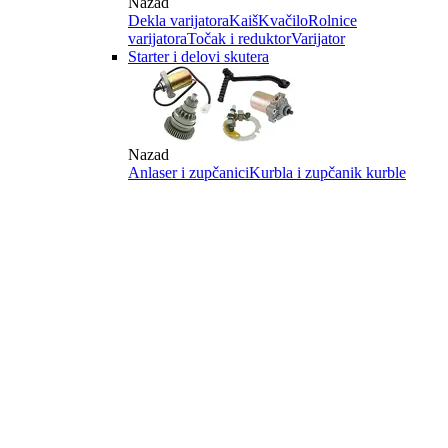
Nazad
Dekla varijatora
Kaiš
Kvačilo
Rolnice
varijatora
Točak i reduktor
Varijator
Starter i delovi skutera
Nazad
Anlaser i zupčanici
Kurbla i zupčanik kurble