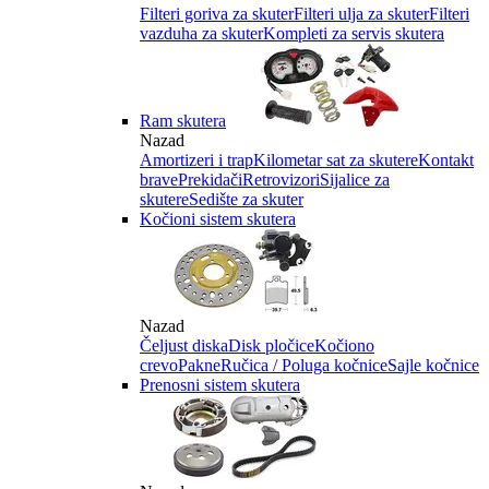
Filteri goriva za skuter
Filteri ulja za skuter
Filteri
vazduha za skuter
Kompleti za servis skutera
Ram skutera
Nazad
Amortizeri i trap
Kilometar sat za skutere
Kontakt
brave
Prekidači
Retrovizori
Sijalice za
skutere
Sedište za skuter
Kočioni sistem skutera
Nazad
Čeljust diska
Disk pločice
Kočiono
crevo
Pakne
Ručica / Poluga kočnice
Sajle kočnice
Prenosni sistem skutera