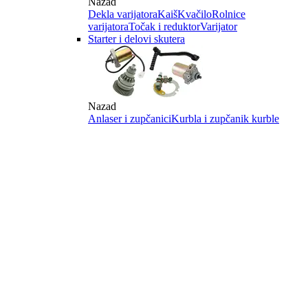
Nazad
Dekla varijatora
Kaiš
Kvačilo
Rolnice
varijatora
Točak i reduktor
Varijator
Starter i delovi skutera
Nazad
Anlaser i zupčanici
Kurbla i zupčanik kurble