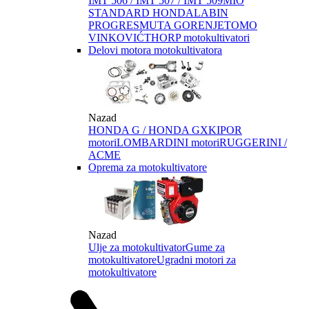
IMT 506 / IMT 507 / IMT 509
MIO
STANDARD HONDA
LABIN
PROGRES
MUTA GORENJE
TOMO
VINKOVIĆ
THORP motokultivatori
Delovi motora motokultivatora
Nazad
HONDA G / HONDA GX
KIPOR
motori
LOMBARDINI motori
RUGGERINI /
ACME
Oprema za motokultivatore
Nazad
Ulje za motokultivator
Gume za
motokultivatore
Ugradni motori za
motokultivatore