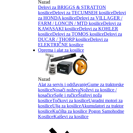
Nazad
Delovi za BRIGGS & STRATTON
kosilice
Delovi za TECUMSEH kosilice
Delovi
za HONDA kosilice
Delovi za VILLAGER /
FARM / LONCIN / MTD kosilice
Delovi za
KAWASAKI kosilice
Delovi za KOHLER
kosilice
Delovi za TOMOS kosilice
Delovi za
DUCAR / THORP kosilice
Delovi za
ELEKTRIČNE kosilice
Oprema i alat za kosilice
Nazad
Alat za servis i održavanje
Gume za traktorske
kosilice
Nosači noževa
Noževi za kosilice /
kosačice
Sajle i ručice
Šrafovi noža
kosilice
Točkovi za kosilice
Ugradni motori za
kosilice
Ulja za kosilice
Akumulatori za traktor
kosilice
Kućišta za kosilice
Pogon Samohodne
Kosilice
Kaiševi za kosilice