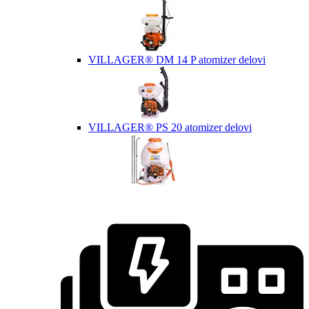
VILLAGER® DM 14 P atomizer delovi
VILLAGER® PS 20 atomizer delovi