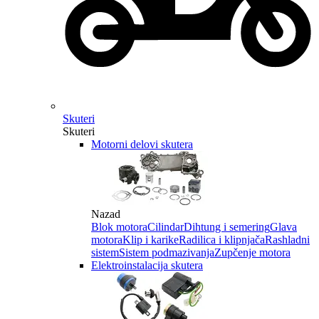
Skuteri
Skuteri
Motorni delovi skutera
Nazad
Blok motora
Cilindar
Dihtung i semering
Glava
motora
Klip i karike
Radilica i klipnjača
Rashladni
sistem
Sistem podmazivanja
Zupčenje motora
Elektroinstalacija skutera