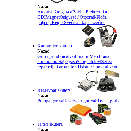
Nazad
Automat žmigavca
Bobina
Elektronika
CDI
Magnet
Osigurač / Otpornik
Ploča
paljenja
Regler
Svećica i kapa svećice
Karburator skutera
Nazad
Grlo i prirubnica
Karburatori
Membrana
karburatora
Sajle gasa
Saug i delovi
Set za
reparaciju karburatora
Usisni / Lamelni ventil
Rezervoar skutera
Nazad
Pumpa goriva
Rezervoar goriva
Slavina goriva
Filteri skutera
Nazad