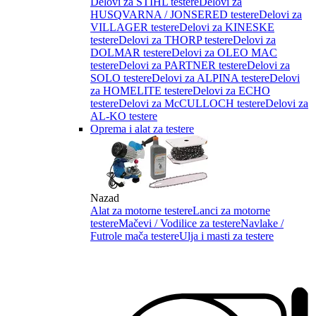
Delovi za STIHL testere
Delovi za
HUSQVARNA / JONSERED testere
Delovi za
VILLAGER testere
Delovi za KINESKE
testere
Delovi za THORP testere
Delovi za
DOLMAR testere
Delovi za OLEO MAC
testere
Delovi za PARTNER testere
Delovi za
SOLO testere
Delovi za ALPINA testere
Delovi
za HOMELITE testere
Delovi za ECHO
testere
Delovi za McCULLOCH testere
Delovi za
AL-KO testere
Oprema i alat za testere
Nazad
Alat za motorne testere
Lanci za motorne
testere
Mačevi / Vodilice za testere
Navlake /
Futrole mača testere
Ulja i masti za testere