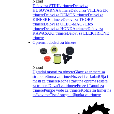
Nazad
Delovi za STIHL trimere
Delovi za
HUSQVARNA trimere
Delovi za VILLAGER
trimere
Delovi za DEMON trimere
Delovi za
KINESKE trimere
Delovi za THORP
trimere
Delovi za OLEO-MAC / Efco
trimere
Delovi za HONDA trimere
Delovi za
KAWASAKI trimere
Delovi za ELEKTRIČNE
trimere
Oprema i dodaci za trimere
Nazad
Ugradni motori za trimere
Glave za trimere sa
strunom
Struna za trimer
Noževi i cirkulari
Ulja i
masti za trimere
Radna i zaštitna oprema
Testere
za trimere
Duvači za trimere
Freze i Tarupi za
trimere
Pumpe vode za trimere
Kolica za trimer na
točkovima
Čistač snega i šljunka za trimere