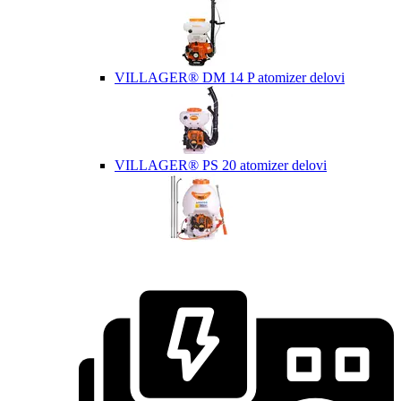
VILLAGER® DM 14 P atomizer delovi
VILLAGER® PS 20 atomizer delovi