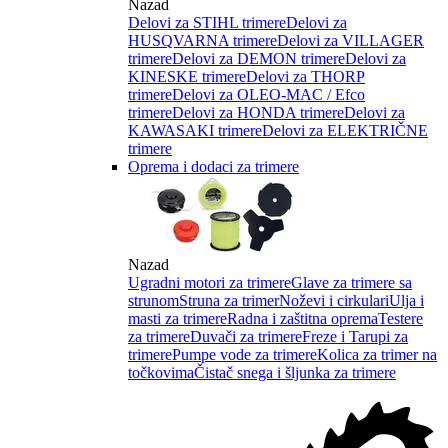
Nazad
Delovi za STIHL trimere
Delovi za
HUSQVARNA trimere
Delovi za VILLAGER
trimere
Delovi za DEMON trimere
Delovi za
KINESKE trimere
Delovi za THORP
trimere
Delovi za OLEO-MAC / Efco
trimere
Delovi za HONDA trimere
Delovi za
KAWASAKI trimere
Delovi za ELEKTRIČNE
trimere
Oprema i dodaci za trimere
Nazad
Ugradni motori za trimere
Glave za trimere sa
strunom
Struna za trimer
Noževi i cirkulari
Ulja i
masti za trimere
Radna i zaštitna oprema
Testere
za trimere
Duvači za trimere
Freze i Tarupi za
trimere
Pumpe vode za trimere
Kolica za trimer na
točkovima
Čistač snega i šljunka za trimere