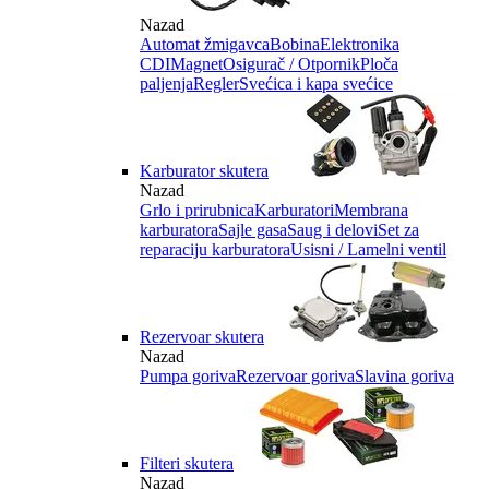
Nazad
Automat žmigavca
Bobina
Elektronika
CDI
Magnet
Osigurač / Otpornik
Ploča
paljenja
Regler
Svećica i kapa svećice
Karburator skutera
Nazad
Grlo i prirubnica
Karburatori
Membrana
karburatora
Sajle gasa
Saug i delovi
Set za
reparaciju karburatora
Usisni / Lamelni ventil
Rezervoar skutera
Nazad
Pumpa goriva
Rezervoar goriva
Slavina goriva
Filteri skutera
Nazad