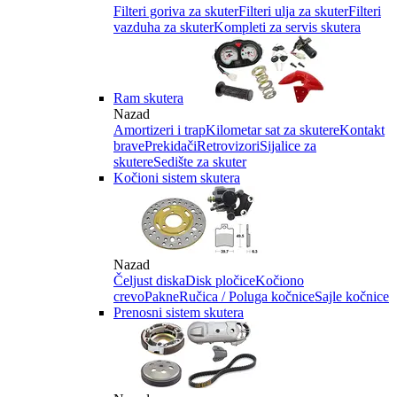
Filteri goriva za skuter
Filteri ulja za skuter
Filteri
vazduha za skuter
Kompleti za servis skutera
Ram skutera
Nazad
Amortizeri i trap
Kilometar sat za skutere
Kontakt
brave
Prekidači
Retrovizori
Sijalice za
skutere
Sedište za skuter
Kočioni sistem skutera
Nazad
Čeljust diska
Disk pločice
Kočiono
crevo
Pakne
Ručica / Poluga kočnice
Sajle kočnice
Prenosni sistem skutera