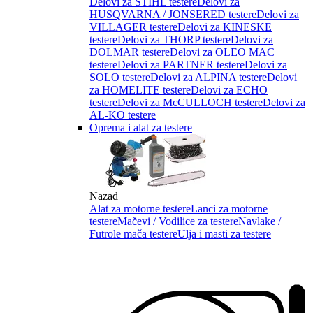
Delovi za STIHL testere
Delovi za
HUSQVARNA / JONSERED testere
Delovi za
VILLAGER testere
Delovi za KINESKE
testere
Delovi za THORP testere
Delovi za
DOLMAR testere
Delovi za OLEO MAC
testere
Delovi za PARTNER testere
Delovi za
SOLO testere
Delovi za ALPINA testere
Delovi
za HOMELITE testere
Delovi za ECHO
testere
Delovi za McCULLOCH testere
Delovi za
AL-KO testere
Oprema i alat za testere
Nazad
Alat za motorne testere
Lanci za motorne
testere
Mačevi / Vodilice za testere
Navlake /
Futrole mača testere
Ulja i masti za testere