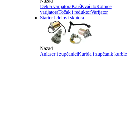
Nazad
Dekla varijatora
Kaiš
Kvačilo
Rolnice
varijatora
Točak i reduktor
Varijator
Starter i delovi skutera
Nazad
Anlaser i zupčanici
Kurbla i zupčanik kurble