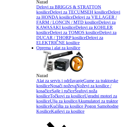
Nazad
Delovi za BRIGGS & STRATTON
kosilice
Delovi za TECUMSEH kosilice
Delovi
za HONDA kosilice
Delovi za VILLAGER /
FARM / LONCIN / MTD kosilice
Delovi za
KAWASAKI kosilice
Delovi za KOHLER
kosilice
Delovi za TOMOS kosilice
Delovi za
DUCAR / THORP kosilice
Delovi za
ELEKTRIČNE kosilice
Oprema i alat za kosilice
Nazad
Alat za servis i održavanje
Gume za traktorske
kosilice
Nosači noževa
Noževi za kosilice /
kosačice
Sajle i ručice
Šrafovi noža
kosilice
Točkovi za kosilice
Ugradni motori za
kosilice
Ulja za kosilice
Akumulatori za traktor
kosilice
Kućišta za kosilice
Pogon Samohodne
Kosilice
Kaiševi za kosilice