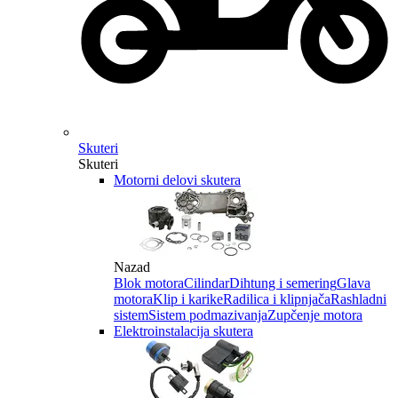
Skuteri
Skuteri
Motorni delovi skutera
Nazad
Blok motora
Cilindar
Dihtung i semering
Glava
motora
Klip i karike
Radilica i klipnjača
Rashladni
sistem
Sistem podmazivanja
Zupčenje motora
Elektroinstalacija skutera