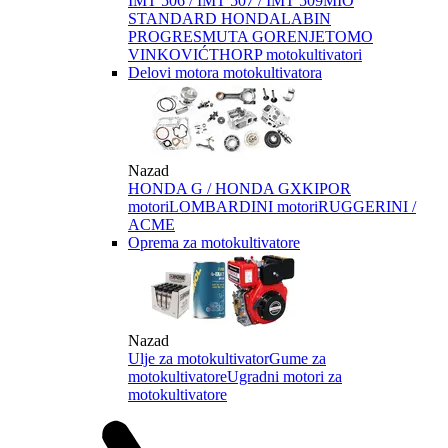
IMT 506 / IMT 507 / IMT 509
MIO
STANDARD HONDA
LABIN
PROGRES
MUTA GORENJE
TOMO
VINKOVIĆ
THORP motokultivatori
Delovi motora motokultivatora
Nazad
HONDA G / HONDA GX
KIPOR
motori
LOMBARDINI motori
RUGGERINI /
ACME
Oprema za motokultivatore
Nazad
Ulje za motokultivator
Gume za
motokultivatore
Ugradni motori za
motokultivatore